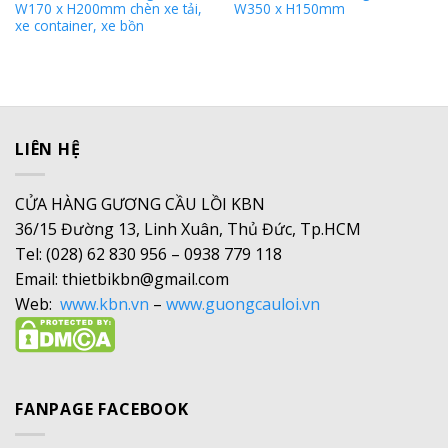
W170 x H200mm chèn xe tải,
W350 x H150mm
xe container, xe bồn
LIÊN HỆ
CỬA HÀNG GƯƠNG CẦU LỒI KBN
36/15 Đường 13, Linh Xuân, Thủ Đức, Tp.HCM
Tel: (028) 62 830 956 – 0938 779 118
Email: thietbikbn@gmail.com
Web:
www.kbn.vn
–
www.guongcauloi.vn
FANPAGE FACEBOOK