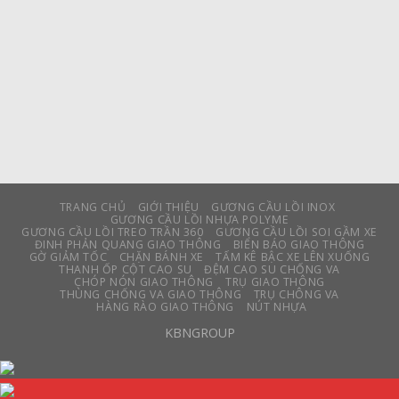
TRANG CHỦ
GIỚI THIỆU
GƯƠNG CẦU LỒI INOX
GƯƠNG CẦU LỒI NHỰA POLYME
GƯƠNG CẦU LỒI TREO TRẦN 360
GƯƠNG CẦU LỒI SOI GẦM XE
ĐINH PHẢN QUANG GIAO THÔNG
BIỂN BÁO GIAO THÔNG
GỜ GIẢM TỐC
CHẶN BÁNH XE
TẤM KÊ BẬC XE LÊN XUỐNG
THANH ỐP CỘT CAO SU
ĐỆM CAO SU CHỐNG VA
CHÓP NÓN GIAO THÔNG
TRỤ GIAO THÔNG
THÙNG CHỐNG VA GIAO THÔNG
TRỤ CHÔNG VA
HÀNG RÀO GIAO THÔNG
NÚT NHỰA
KBNGROUP