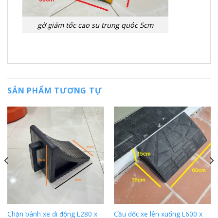
gờ giảm tốc cao su trung quôc 5cm
SẢN PHẨM TƯƠNG TỰ
Chặn bánh xe di động L280 x
Cầu dốc xe lên xuống L600 x