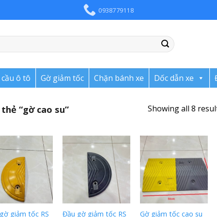
0938779118
cầu ô tô
Gờ giảm tốc
Chặn bánh xe
Dốc dẫn xe
Showing all 8 resul
thẻ “gờ cao su”
gờ giảm tốc RS
Đầu gờ giảm tốc RS
Gờ giảm tốc cao su