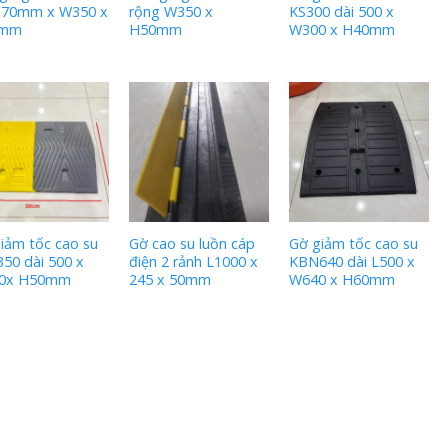
170mm x W350 x
rộng W350 x
KS300 dài 500 x
5mm
H50mm
W300 x H40mm
iảm tốc cao su
Gờ cao su luồn cáp
Gờ giảm tốc cao su
50 dài 500 x
điện 2 rảnh L1000 x
KBN640 dài L500 x
0x H50mm
245 x 50mm
W640 x H60mm