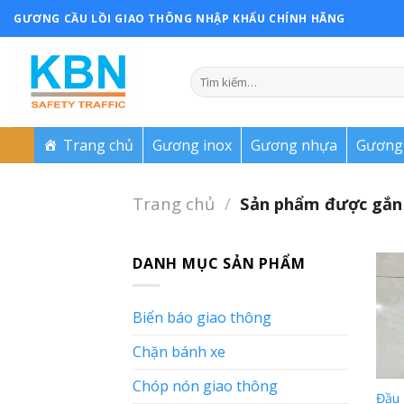
Skip
GƯƠNG CẦU LỒI GIAO THÔNG NHẬP KHẨU CHÍNH HÃNG
to
content
Trang chủ
Gương inox
Gương nhựa
Gương 
Trang chủ
/
Sản phẩm được gắn 
DANH MỤC SẢN PHẨM
Biển báo giao thông
Chặn bánh xe
Chóp nón giao thông
Đầu 