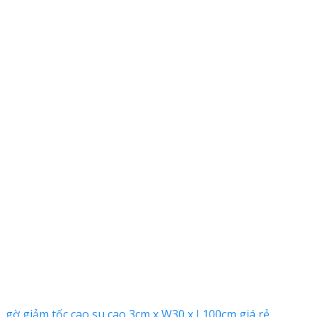
gờ giảm tốc cao su cao 3cm x W30 x L100cm giá rẻ