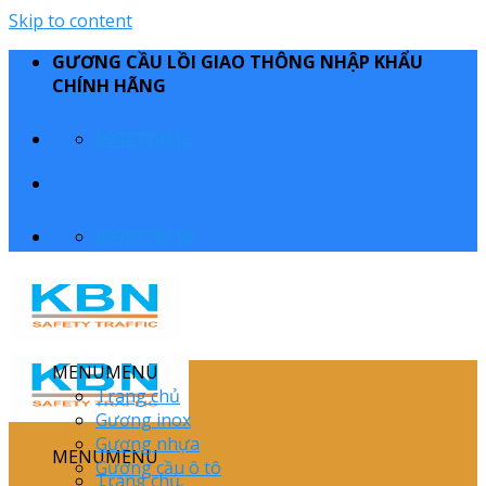
Skip to content
GƯƠNG CẦU LỒI GIAO THÔNG NHẬP KHẨU
CHÍNH HÃNG
0938779118
0938779118
MENU
MENU
Trang chủ
Gương inox
Gương nhựa
MENU
MENU
Gương cầu ô tô
Trang chủ