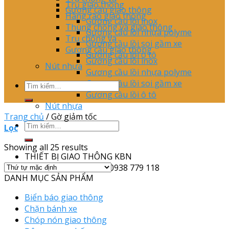
Trụ giao thông
Gương cầu giao thông
Hàng rào giao thông
Gương cầu lồi inox
Thùng chống va giao thông
Gương cầu lồi nhựa polyme
Trụ chông va
Gương cầu lồi soi gầm xe
Gương cầu giao thông
Gương cầu lồi ô tô
Gương cầu lồi inox
Nút nhựa
Gương cầu lồi nhựa polyme
Gương cầu lồi soi gầm xe
Gương cầu lồi ô tô
Nút nhựa
Trang chủ
/
Gờ giảm tốc
Lọc
Showing all 25 results
THIẾT BỊ GIAO THÔNG KBN
Tel: (028) 62 830 956 - 0938 779 118
DANH MỤC SẢN PHẨM
Biển báo giao thông
Chặn bánh xe
Chóp nón giao thông