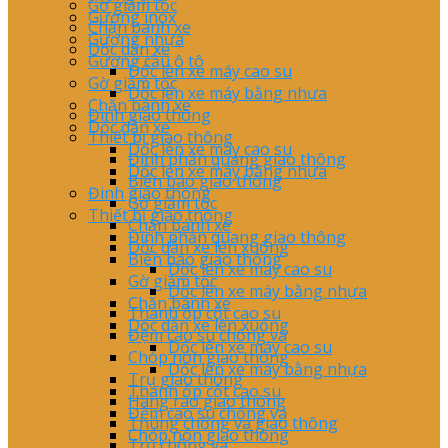
Gờ giảm tốc
Gương inox
Chặn bánh xe
Gương nhựa
Dốc dẫn xe
Gương cầu ô tô
Dốc lên xe máy cao su
Gờ giảm tốc
Dốc lên xe máy bằng nhựa
Chặn bánh xe
Đinh giao thông
Dốc dẫn xe
Thiết bị giao thông
Dốc lên xe máy cao su
Đinh phản quang giao thông
Dốc lên xe máy bằng nhựa
Biển báo giao thông
Đinh giao thông
Gờ giảm tốc
Thiết bị giao thông
Chặn bánh xe
Đinh phản quang giao thông
Dốc dẫn xe lên xuống
Biển báo giao thông
Dốc lên xe máy cao su
Gờ giảm tốc
Dốc lên xe máy bằng nhựa
Chặn bánh xe
Thanh ốp cột cao su
Dốc dẫn xe lên xuống
Đệm cao su chống va
Dốc lên xe máy cao su
Chóp nón giao thông
Dốc lên xe máy bằng nhựa
Trụ giao thông
Thanh ốp cột cao su
Hàng rào giao thông
Đệm cao su chống va
Thùng chống va giao thông
Chóp nón giao thông
Trụ chông va