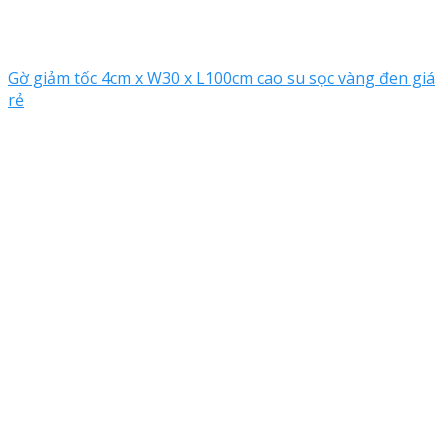
Gờ giảm tốc 4cm x W30 x L100cm cao su sọc vàng đen giá
rẻ