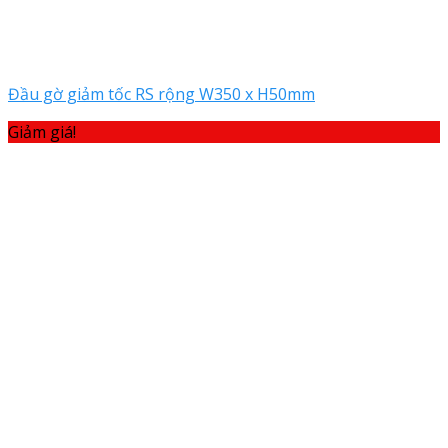
Đầu gờ giảm tốc RS rộng W350 x H50mm
Giảm giá!