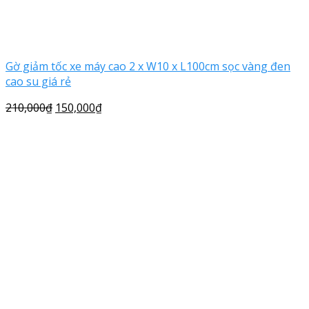
Gờ giảm tốc xe máy cao 2 x W10 x L100cm sọc vàng đen
cao su giá rẻ
210,000
₫
150,000
₫