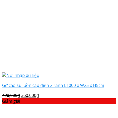
Gờ cao su luồn cáp điện 2 rãnh L1000 x W25 x H5cm
420,000
₫
360,000
₫
Giảm giá!