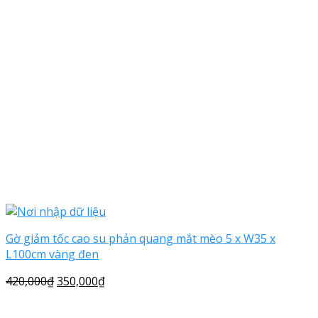
Gờ giảm tốc cao su phản quang mắt mèo 5 x W35 x
L100cm vàng đen
420,000
₫
350,000
₫