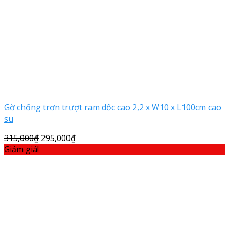
Gờ chống trơn trượt ram dốc cao 2,2 x W10 x L100cm cao
su
315,000
₫
295,000
₫
Giảm giá!