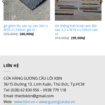
gờ giảm tốc cao su cao 3cm x
Gờ chống trơn trượt ram dốc
W30 x L100cm giá rẻ
cao 2,2 x W10 x L100cm cao
su
295,000
₫
260,000
₫
315,000
₫
295,000
₫
LIÊN HỆ
CỬA HÀNG GƯƠNG CẦU LỒI KBN
36/15 Đường 13, Linh Xuân, Thủ Đức, Tp.HCM
Tel: (028) 62 830 956 – 0938 779 118
Email: thietbikbn@gmail.com
Web:
www.kbn.vn
–
www.guongcauloi.vn