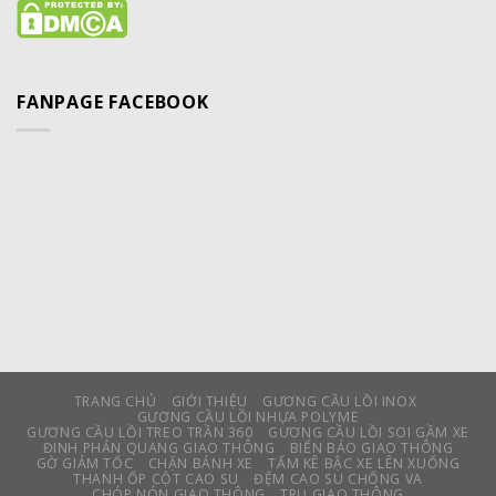
FANPAGE FACEBOOK
TRANG CHỦ
GIỚI THIỆU
GƯƠNG CẦU LỒI INOX
GƯƠNG CẦU LỒI NHỰA POLYME
GƯƠNG CẦU LỒI TREO TRẦN 360
GƯƠNG CẦU LỒI SOI GẦM XE
ĐINH PHẢN QUANG GIAO THÔNG
BIỂN BÁO GIAO THÔNG
GỜ GIẢM TỐC
CHẶN BÁNH XE
TẤM KÊ BẬC XE LÊN XUỐNG
THANH ỐP CỘT CAO SU
ĐỆM CAO SU CHỐNG VA
CHÓP NÓN GIAO THÔNG
TRỤ GIAO THÔNG