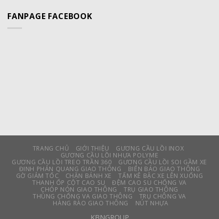
FANPAGE FACEBOOK
TRANG CHỦ
GIỚI THIỆU
GƯƠNG CẦU LỒI INOX
GƯƠNG CẦU LỒI NHỰA POLYME
GƯƠNG CẦU LỒI TREO TRẦN 360
GƯƠNG CẦU LỒI SOI GẦM XE
ĐINH PHẢN QUANG GIAO THÔNG
BIỂN BÁO GIAO THÔNG
GỜ GIẢM TỐC
CHẶN BÁNH XE
TẤM KÊ BẬC XE LÊN XUỐNG
THANH ỐP CỘT CAO SU
ĐỆM CAO SU CHỐNG VA
CHÓP NÓN GIAO THÔNG
TRỤ GIAO THÔNG
THÙNG CHỐNG VA GIAO THÔNG
TRỤ CHÔNG VA
HÀNG RÀO GIAO THÔNG
NÚT NHỰA
KBNGROUP