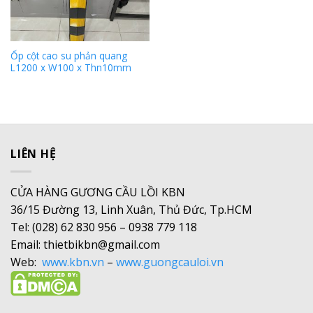
Ốp cột cao su phản quang
L1200 x W100 x Thn10mm
LIÊN HỆ
CỬA HÀNG GƯƠNG CẦU LỒI KBN
36/15 Đường 13, Linh Xuân, Thủ Đức, Tp.HCM
Tel: (028) 62 830 956 – 0938 779 118
Email: thietbikbn@gmail.com
Web:
www.kbn.vn
–
www.guongcauloi.vn