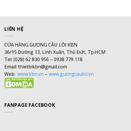
LIÊN HỆ
CỬA HÀNG GƯƠNG CẦU LỒI KBN
36/15 Đường 13, Linh Xuân, Thủ Đức, Tp.HCM
Tel: (028) 62 830 956 – 0938 779 118
Email: thietbikbn@gmail.com
Web:
www.kbn.vn
–
www.guongcauloi.vn
FANPAGE FACEBOOK