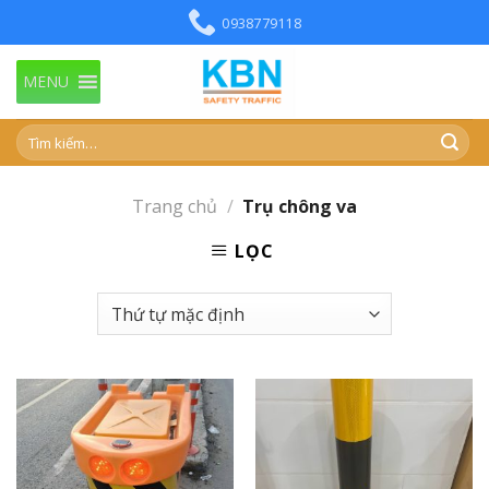
Skip
0938779118
to
content
MENU
Trang chủ
/
Trụ chông va
LỌC