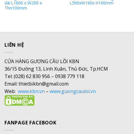
dài L1000 x W200 x
L560xW160x H100mm
Thn100mm
LIÊN HỆ
CỬA HÀNG GƯƠNG CẦU LỒI KBN
36/15 Đường 13, Linh Xuân, Thủ Đức, Tp.HCM
Tel: (028) 62 830 956 – 0938 779 118
Email: thietbikbn@gmail.com
Web:
www.kbn.vn
–
www.guongcauloi.vn
FANPAGE FACEBOOK