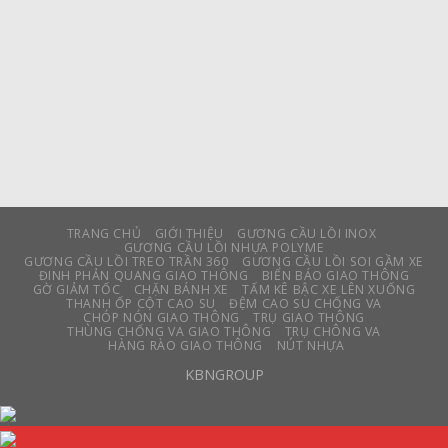
TRANG CHỦ
GIỚI THIỆU
GƯƠNG CẦU LỒI INOX
GƯƠNG CẦU LỒI NHỰA POLYME
GƯƠNG CẦU LỒI TREO TRẦN 360
GƯƠNG CẦU LỒI SOI GẦM XE
ĐINH PHẢN QUANG GIAO THÔNG
BIỂN BÁO GIAO THÔNG
GỜ GIẢM TỐC
CHẶN BÁNH XE
TẤM KÊ BẬC XE LÊN XUỐNG
THANH ỐP CỘT CAO SU
ĐỆM CAO SU CHỐNG VA
CHÓP NÓN GIAO THÔNG
TRỤ GIAO THÔNG
THÙNG CHỐNG VA GIAO THÔNG
TRỤ CHÔNG VA
HÀNG RÀO GIAO THÔNG
NÚT NHỰA
KBNGROUP