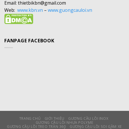
Email: thietbikbn@gmail.com
Web:
www.kbn.vn
–
www.guongcauloi.vn
FANPAGE FACEBOOK
TRANG CHỦ
GIỚI THIỆU
GƯƠNG CẦU LỒI INOX
GƯƠNG CẦU LỒI NHỰA POLYME
GƯƠNG CẦU LỒI TREO TRẦN 360
GƯƠNG CẦU LỒI SOI GẦM XE