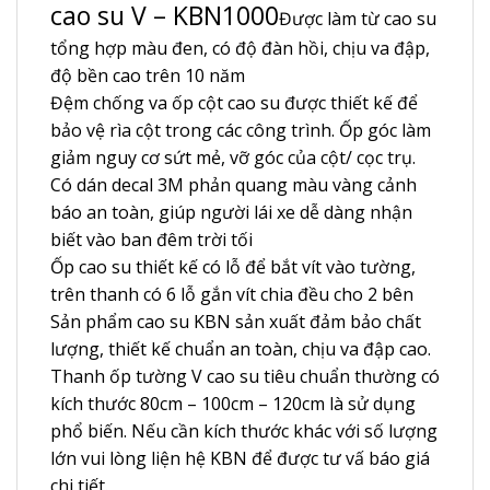
cao su V – KBN1000
Được làm từ cao su
tổng hợp màu đen, có độ đàn hồi, chịu va đập,
độ bền cao trên 10 năm
Đệm chống va ốp cột cao su được thiết kế để
bảo vệ rìa cột trong các công trình. Ốp góc làm
giảm nguy cơ sứt mẻ, vỡ góc của cột/ cọc trụ.
Có dán decal 3M phản quang màu vàng cảnh
báo an toàn, giúp người lái xe dễ dàng nhận
biết vào ban đêm trời tối
Ốp cao su thiết kế có lỗ để bắt vít vào tường,
trên thanh có 6 lỗ gắn vít chia đều cho 2 bên
Sản phẩm cao su KBN sản xuất đảm bảo chất
lượng, thiết kế chuẩn an toàn, chịu va đập cao.
Thanh ốp tường V cao su tiêu chuẩn thường có
kích thước 80cm – 100cm – 120cm là sử dụng
phổ biến. Nếu cần kích thước khác với số lượng
lớn vui lòng liện hệ KBN để được tư vấ báo giá
chi tiết.