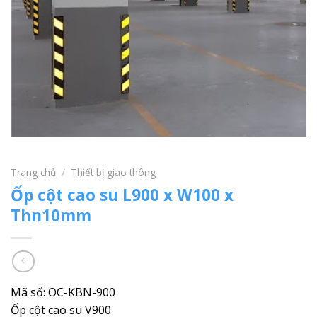
Trang chủ
/
Thiết bị giao thông
Ốp cột cao su L900 x W100 x
Thn10mm
Mã số: OC-KBN-900
Ốp cột cao su V900