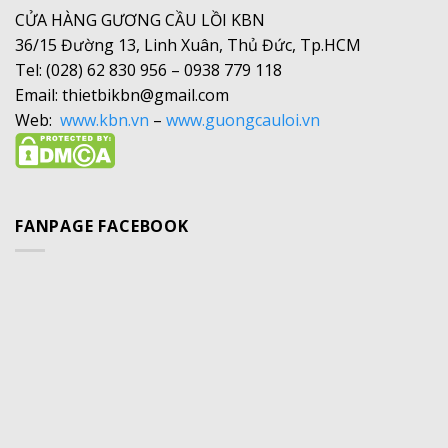
CỬA HÀNG GƯƠNG CẦU LỒI KBN
36/15 Đường 13, Linh Xuân, Thủ Đức, Tp.HCM
Tel: (028) 62 830 956 – 0938 779 118
Email: thietbikbn@gmail.com
Web:
www.kbn.vn
–
www.guongcauloi.vn
FANPAGE FACEBOOK