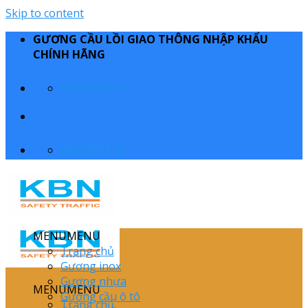
Skip to content
GƯƠNG CẦU LỒI GIAO THÔNG NHẬP KHẨU
CHÍNH HÃNG
0938779118
0938779118
MENU
MENU
Trang chủ
Gương inox
Gương nhựa
MENU
MENU
Gương cầu ô tô
Trang chủ