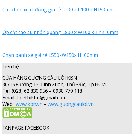
Cục chèn xe di động giá rẻ L200 x R100 x H150mm
Ốp cột cao su phản quang L800 x W100 x Thn10mm
Chặn bánh xe giá rẻ L550xW150x H100mm
Liên hệ
CỬA HÀNG GƯƠNG CẦU LỒI KBN
36/15 Đường 13, Linh Xuân, Thủ Đức, Tp.HCM
Tel: (028) 62 830 956 – 0938 779 118
Email: thietbikbn@gmail.com
Web:
www.kbn.vn
–
www.guongcauloi.vn
FANPAGE FACEBOOK