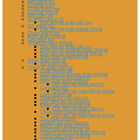
Gờ giảm tốc
Gương inox
Chặn bánh xe
Gương nhựa
Dốc dẫn xe
Gương cầu ô tô
Dốc lên xe máy cao su
Gờ giảm tốc
Dốc lên xe máy bằng nhựa
Chặn bánh xe
Đinh giao thông
Dốc dẫn xe
Thiết bị giao thông
Dốc lên xe máy cao su
Đinh phản quang giao thông
Dốc lên xe máy bằng nhựa
Biển báo giao thông
Đinh giao thông
Gờ giảm tốc
Thiết bị giao thông
Chặn bánh xe
Đinh phản quang giao thông
Dốc dẫn xe lên xuống
Biển báo giao thông
Dốc lên xe máy cao su
Gờ giảm tốc
Dốc lên xe máy bằng nhựa
Chặn bánh xe
Thanh ốp cột cao su
Dốc dẫn xe lên xuống
Đệm cao su chống va
Dốc lên xe máy cao su
Chóp nón giao thông
Dốc lên xe máy bằng nhựa
Trụ giao thông
Thanh ốp cột cao su
Hàng rào giao thông
Đệm cao su chống va
Thùng chống va giao thông
Chóp nón giao thông
Trụ chông va