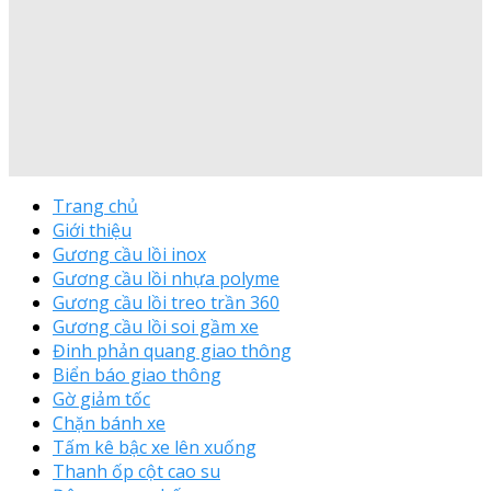
Trang chủ
Giới thiệu
Gương cầu lồi inox
Gương cầu lồi nhựa polyme
Gương cầu lồi treo trần 360
Gương cầu lồi soi gầm xe
Đinh phản quang giao thông
Biển báo giao thông
Gờ giảm tốc
Chặn bánh xe
Tấm kê bậc xe lên xuống
Thanh ốp cột cao su