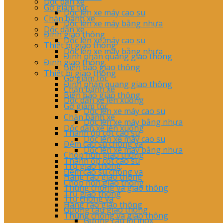
Dốc dẫn xe
Gờ giảm tốc
Dốc lên xe máy cao su
Chặn bánh xe
Dốc lên xe máy bằng nhựa
Dốc dẫn xe
Đinh giao thông
Dốc lên xe máy cao su
Thiết bị giao thông
Dốc lên xe máy bằng nhựa
Đinh phản quang giao thông
Đinh giao thông
Biển báo giao thông
Thiết bị giao thông
Gờ giảm tốc
Đinh phản quang giao thông
Chặn bánh xe
Biển báo giao thông
Dốc dẫn xe lên xuống
Gờ giảm tốc
Dốc lên xe máy cao su
Chặn bánh xe
Dốc lên xe máy bằng nhựa
Dốc dẫn xe lên xuống
Thanh ốp cột cao su
Dốc lên xe máy cao su
Đệm cao su chống va
Dốc lên xe máy bằng nhựa
Chóp nón giao thông
Thanh ốp cột cao su
Trụ giao thông
Đệm cao su chống va
Hàng rào giao thông
Chóp nón giao thông
Thùng chống va giao thông
Trụ giao thông
Trụ chông va
Hàng rào giao thông
Gương cầu giao thông
Thùng chống va giao thông
Gương cầu lồi inox