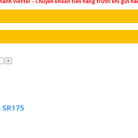
nhanh Viettel – Chuyển khoản tiền hàng trước khi gửi h
m SR175