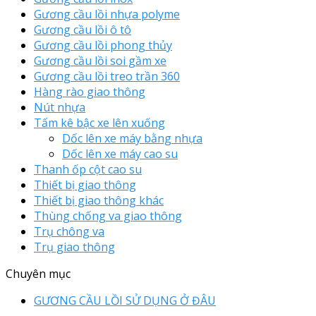
Gương cầu lồi nhựa polyme
Gương cầu lồi ô tô
Gương cầu lồi phong thủy
Gương cầu lồi soi gầm xe
Gương cầu lồi treo trần 360
Hàng rào giao thông
Nút nhựa
Tấm kê bậc xe lên xuống
Dốc lên xe máy bằng nhựa
Dốc lên xe máy cao su
Thanh ốp cột cao su
Thiết bị giao thông
Thiết bị giao thông khác
Thùng chống va giao thông
Trụ chông va
Trụ giao thông
Chuyên mục
GƯƠNG CẦU LỒI SỬ DỤNG Ở ĐÂU