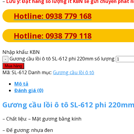
–
Lưu ý: Đặt hàng số lượng ít KBN sẽ gửi chuyển phát 
Hotline: 0938 779 168
Hotline: 0938 779 118
Nhập khẩu: KBN
Gương cầu lồi ô tô SL-612 phi 220mm số lượng
Mua hàng
Mã:
SL-612
Danh mục:
Gương cầu lồi ô tô
Mô tả
Đánh giá (0)
Gương cầu lồi ô tô SL-612 phi 220m
– Chất liệu: – Mặt gương bằng kính
– Đế gương: nhựa đen