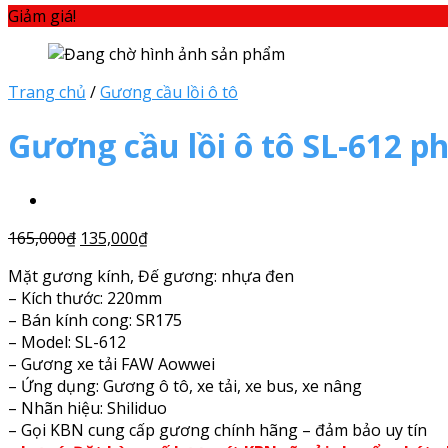
Giảm giá!
Trang chủ
/
Gương cầu lồi ô tô
Gương cầu lồi ô tô SL-612 
165,000
₫
135,000
₫
Mặt gương kính, Đế gương: nhựa đen
– Kích thước: 220mm
– Bán kính cong: SR175
– Model: SL-612
– Gương xe tải FAW Aowwei
– Ứng dụng: Gương ô tô, xe tải, xe bus, xe nâng
– Nhãn hiệu: Shiliduo
– Gọi KBN cung cấp gương chính hãng – đảm bảo uy tín