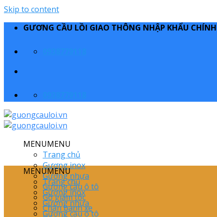
Skip to content
GƯƠNG CẦU LỒI GIAO THÔNG NHẬP KHẨU CHÍN
0938779118
0938779118
MENU
MENU
Trang chủ
Gương inox
MENU
MENU
Gương nhựa
Trang chủ
Gương cầu ô tô
Gương inox
Gờ giảm tốc
Gương nhựa
Chặn bánh xe
Gương cầu ô tô