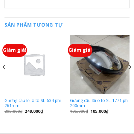
SẢN PHẨM TƯƠNG TỰ
Giảm giá!
Giảm giá!
Gương cầu lồi ô tô SL-634 phi
Gương cầu lồi ô tô SL-1771 phi
261mm
200mm
295,000
₫
249,000
₫
135,000
₫
105,000
₫