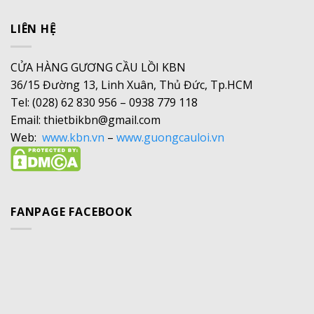
LIÊN HỆ
CỬA HÀNG GƯƠNG CẦU LỒI KBN
36/15 Đường 13, Linh Xuân, Thủ Đức, Tp.HCM
Tel: (028) 62 830 956 – 0938 779 118
Email: thietbikbn@gmail.com
Web:
www.kbn.vn
–
www.guongcauloi.vn
FANPAGE FACEBOOK