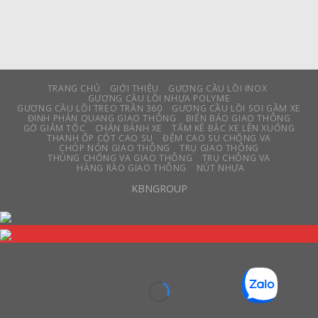
TRANG CHỦ
GIỚI THIỆU
GƯƠNG CẦU LỒI INOX
GƯƠNG CẦU LỒI NHỰA POLYME
GƯƠNG CẦU LỒI TREO TRẦN 360
GƯƠNG CẦU LỒI SOI GẦM XE
ĐINH PHẢN QUANG GIAO THÔNG
BIỂN BÁO GIAO THÔNG
GỜ GIẢM TỐC
CHẶN BÁNH XE
TẤM KÊ BẬC XE LÊN XUỐNG
THANH ỐP CỘT CAO SU
ĐỆM CAO SU CHỐNG VA
CHÓP NÓN GIAO THÔNG
TRỤ GIAO THÔNG
THÙNG CHỐNG VA GIAO THÔNG
TRỤ CHÔNG VA
HÀNG RÀO GIAO THÔNG
NÚT NHỰA
KBNGROUP