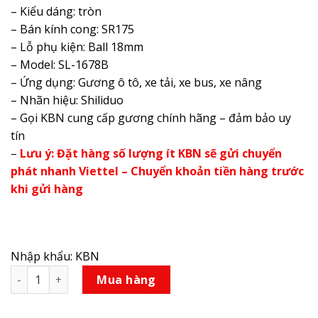
– Kiểu dáng: tròn
– Bán kính cong: SR175
– Lỗ phụ kiện: Ball 18mm
– Model: SL-1678B
– Ứng dụng: Gương ô tô, xe tải, xe bus, xe nâng
– Nhãn hiệu: Shiliduo
– Gọi KBN cung cấp gương chính hãng – đảm bảo uy
tín
–
Lưu ý: Đặt hàng số lượng ít KBN sẽ gửi chuyển
phát nhanh Viettel – Chuyển khoản tiền hàng trước
khi gửi hàng
Nhập khẩu: KBN
Gương cầu lồi ô tô SL-1678B phi 250mm số lượng
Mua hàng