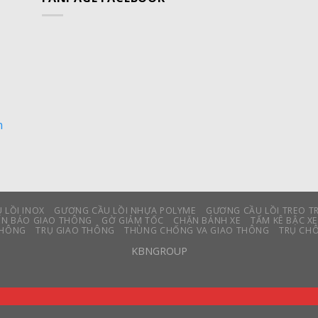
n
 LỒI INOX
GƯƠNG CẦU LỒI NHỰA POLYME
GƯƠNG CẦU LỒI TREO T
ỂN BÁO GIAO THÔNG
GỜ GIẢM TỐC
CHẶN BÁNH XE
TẤM KÊ BẬC X
THÔNG
TRỤ GIAO THÔNG
THÙNG CHỐNG VA GIAO THÔNG
TRỤ CH
KBNGROUP