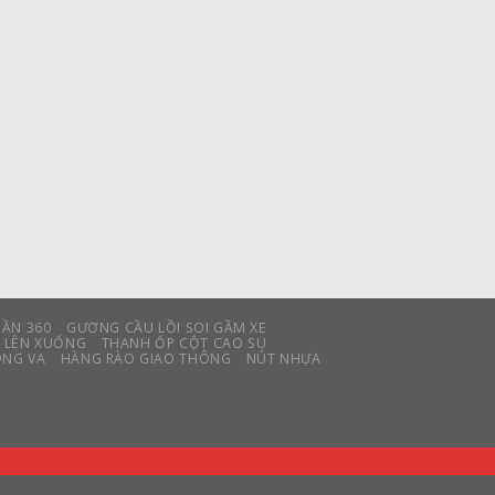
RẦN 360
GƯƠNG CẦU LỒI SOI GẦM XE
E LÊN XUỐNG
THANH ỐP CỘT CAO SU
ÔNG VA
HÀNG RÀO GIAO THÔNG
NÚT NHỰA