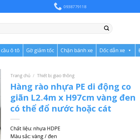
0938779118
cầu ô tô
Gờ giảm tốc
Chặn bánh xe
Dốc dẫn xe
Trang chủ
/
Thiết bị giao thông
Hàng rào nhựa PE di động co
giãn L2.4m x H97cm vàng đen
có thể đổ nước hoặc cát
Chất liệu: nhựa HDPE
Màu sắc: vàng / đen