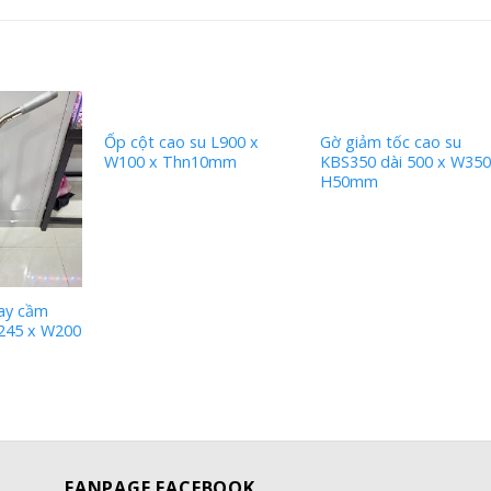
Ốp cột cao su L900 x
Gờ giảm tốc cao su
W100 x Thn10mm
KBS350 dài 500 x W35
H50mm
ay cầm
245 x W200
FANPAGE FACEBOOK