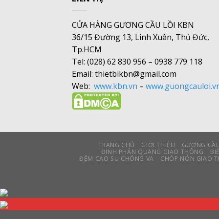
CỬA HÀNG GƯƠNG CẦU LỒI KBN
36/15 Đường 13, Linh Xuân, Thủ Đức,
Tp.HCM
Tel: (028) 62 830 956 – 0938 779 118
Email: thietbikbn@gmail.com
Web:
www.kbn.vn
–
www.guongcauloi.v
TRANG CHỦ
GIỚI THIỆU
GƯƠNG CẦU
ĐINH PHẢN QUANG GIAO THÔNG
BI
ĐỆM CAO SU CHỐNG VA
CHÓP NÓN GIAO 