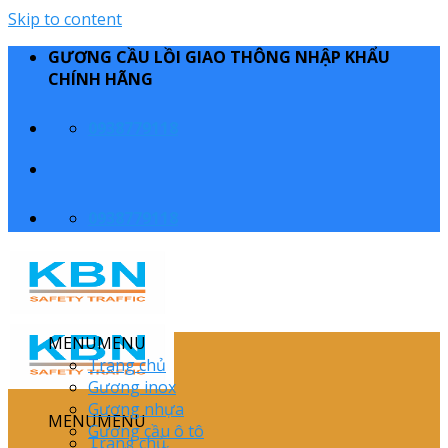
Skip to content
GƯƠNG CẦU LỒI GIAO THÔNG NHẬP KHẨU
CHÍNH HÃNG
0938779118
0938779118
MENU
MENU
Trang chủ
Gương inox
Gương nhựa
MENU
MENU
Gương cầu ô tô
Trang chủ