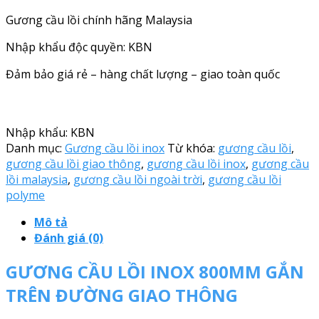
Gương cầu lồi chính hãng Malaysia
Nhập khẩu độc quyền: KBN
Đảm bảo giá rẻ – hàng chất lượng – giao toàn quốc
Nhập khẩu: KBN
Danh mục:
Gương cầu lồi inox
Từ khóa:
gương cầu lồi
,
gương cầu lồi giao thông
,
gương cầu lồi inox
,
gương cầu
lồi malaysia
,
gương cầu lồi ngoài trời
,
gương cầu lồi
polyme
Mô tả
Đánh giá (0)
GƯƠNG CẦU LỒI INOX 800MM GẮN
TRÊN ĐƯỜNG GIAO THÔNG