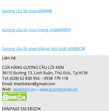
Gương cầu lồi Inox 600MM
Gương cầu lồi Inox trong nhà600MM
Gương cầu lồi giao thông chữ nhật 60X80CM
Liên hệ
CỬA HÀNG GƯƠNG CẦU LỒI KBN
36/15 Đường 13, Linh Xuân, Thủ Đức, Tp.HCM
Tel: (028) 62 830 956 – 0938 779 118
Email: thietbikbn@gmail.com
Web:
www.kbn.vn
–
www.guongcauloi.vn
FANPAGE FACEBOOK