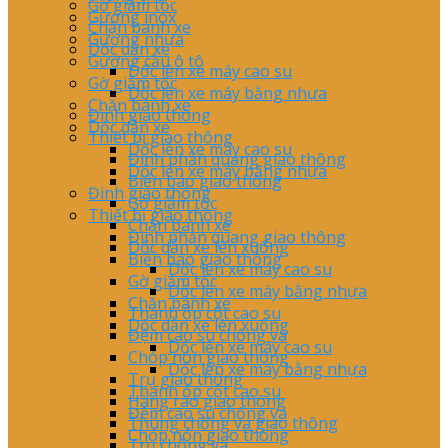
Gờ giảm tốc
Gương inox
Chặn bánh xe
Gương nhựa
Dốc dẫn xe
Gương cầu ô tô
Dốc lên xe máy cao su
Gờ giảm tốc
Dốc lên xe máy bằng nhựa
Chặn bánh xe
Đinh giao thông
Dốc dẫn xe
Thiết bị giao thông
Dốc lên xe máy cao su
Đinh phản quang giao thông
Dốc lên xe máy bằng nhựa
Biển báo giao thông
Đinh giao thông
Gờ giảm tốc
Thiết bị giao thông
Chặn bánh xe
Đinh phản quang giao thông
Dốc dẫn xe lên xuống
Biển báo giao thông
Dốc lên xe máy cao su
Gờ giảm tốc
Dốc lên xe máy bằng nhựa
Chặn bánh xe
Thanh ốp cột cao su
Dốc dẫn xe lên xuống
Đệm cao su chống va
Dốc lên xe máy cao su
Chóp nón giao thông
Dốc lên xe máy bằng nhựa
Trụ giao thông
Thanh ốp cột cao su
Hàng rào giao thông
Đệm cao su chống va
Thùng chống va giao thông
Chóp nón giao thông
Trụ chông va