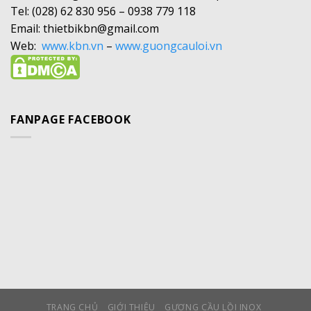
Tel: (028) 62 830 956 – 0938 779 118
Email: thietbikbn@gmail.com
Web:
www.kbn.vn
–
www.guongcauloi.vn
FANPAGE FACEBOOK
TRANG CHỦ
GIỚI THIỆU
GƯƠNG CẦU LỒI INOX