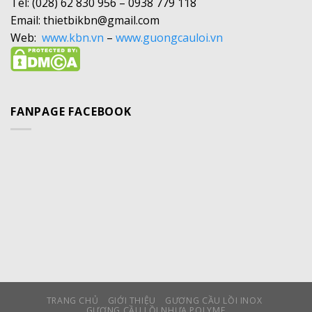
Tel: (028) 62 830 956 – 0938 779 118
Email: thietbikbn@gmail.com
Web:
www.kbn.vn
–
www.guongcauloi.vn
FANPAGE FACEBOOK
TRANG CHỦ
GIỚI THIỆU
GƯƠNG CẦU LỒI INOX
GƯƠNG CẦU LỒI NHỰA POLYME