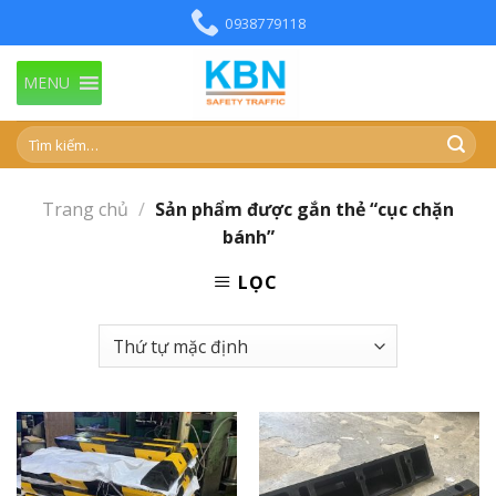
Skip
0938779118
to
content
MENU
Trang chủ
/
Sản phẩm được gắn thẻ “cục chặn
bánh”
LỌC