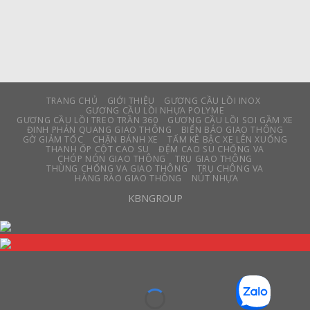
TRANG CHỦ
GIỚI THIỆU
GƯƠNG CẦU LỒI INOX
GƯƠNG CẦU LỒI NHỰA POLYME
GƯƠNG CẦU LỒI TREO TRẦN 360
GƯƠNG CẦU LỒI SOI GẦM XE
ĐINH PHẢN QUANG GIAO THÔNG
BIỂN BÁO GIAO THÔNG
GỜ GIẢM TỐC
CHẶN BÁNH XE
TẤM KÊ BẬC XE LÊN XUỐNG
THANH ỐP CỘT CAO SU
ĐỆM CAO SU CHỐNG VA
CHÓP NÓN GIAO THÔNG
TRỤ GIAO THÔNG
THÙNG CHỐNG VA GIAO THÔNG
TRỤ CHÔNG VA
HÀNG RÀO GIAO THÔNG
NÚT NHỰA
KBNGROUP