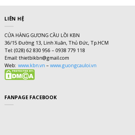
LIÊN HỆ
CỬA HÀNG GƯƠNG CẦU LỒI KBN
36/15 Đường 13, Linh Xuân, Thủ Đức, Tp.HCM
Tel: (028) 62 830 956 – 0938 779 118
Email: thietbikbn@gmail.com
Web:
www.kbn.vn
–
www.guongcauloi.vn
FANPAGE FACEBOOK